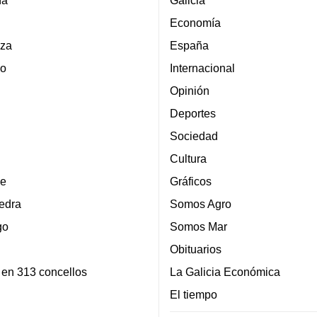
Economía
za
España
lo
Internacional
Opinión
Deportes
Sociedad
Cultura
e
Gráficos
edra
Somos Agro
go
Somos Mar
Obituarios
 en 313 concellos
La Galicia Económica
El tiempo