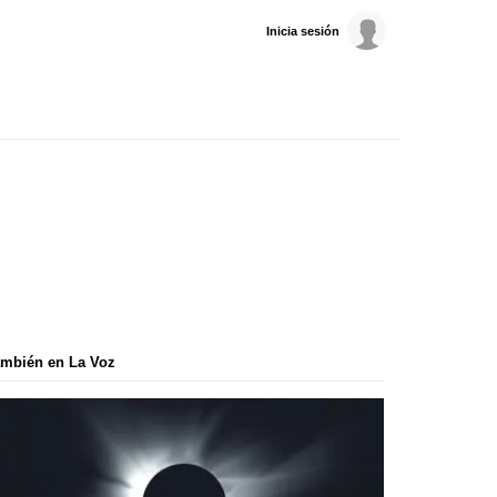
Inicia sesión
mbién en La Voz