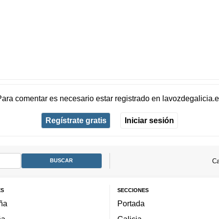
Para comentar es necesario
estar registrado
en
lavozdegalicia.
Regístrate gratis
Iniciar sesión
Ca
ES
SECCIONES
ña
Portada
ña
Galicia