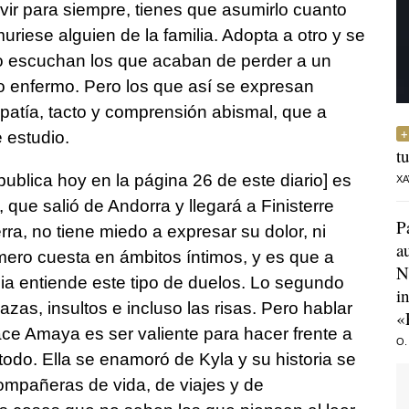
vir para siempre, tienes que asumirlo cuanto
uriese alguien de la familia. Adopta a otro y se
o escuchan los que acaban de perder a un
o enfermo. Pero los que así se expresan
patía, tacto y comprensión abismal, que a
e estudio.
t
ublica hoy en la página 26 de este diario] es
XA
 que salió de Andorra y llegará a Finisterre
P
rra, no tiene miedo a expresar su dolor, ni
a
mero cuesta en ámbitos íntimos, y es que a
N
lia entiende este tipo de duelos. Lo segundo
i
as, insultos e incluso las risas. Pero hablar
«
ace Amaya es ser valiente para hacer frente a
O.
todo. Ella se enamoró de Kyla y su historia se
ompañeras de vida, de viajes y de