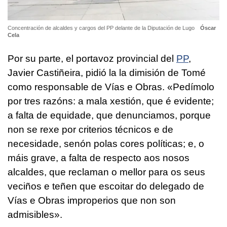
Concentración de alcaldes y cargos del PP delante de la Diputación de Lugo
Óscar
Cela
Por su parte, el portavoz provincial del
PP
,
Javier Castiñeira, pidió la l
a dimisión de Tomé
como responsable de Vías e Obras. «Pedímolo
por tres razóns: a mala xestión, que é evidente;
a falta de equidade, que denunciamos, porque
non se rexe por criterios técnicos e de
necesidade, senón polas cores políticas; e, o
máis grave, a falta de respecto aos nosos
alcaldes, que reclaman o mellor para os seus
veciños e teñen que escoitar do delegado de
Vías e Obras improperios que non son
admisibles».