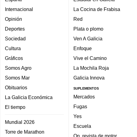
Internacional
La Cocina de Frabisa
Opinión
Red
Deportes
Plata o plomo
Sociedad
Ven A Galicia
Cultura
Enfoque
Gráficos
Vive el Camino
Somos Agro
La Mochila Roja
Somos Mar
Galicia Innova
Obituarios
SUPLEMENTOS
Mercados
La Galicia Económica
Fugas
El tiempo
Yes
Mundial 2026
Escuela
Torre de Marathon
On, revista de motor