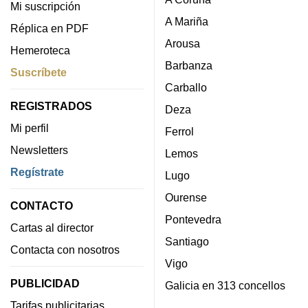
Mi suscripción
A Mariña
Réplica en PDF
Arousa
Hemeroteca
Barbanza
Suscríbete
Carballo
REGISTRADOS
Deza
Mi perfil
Ferrol
Newsletters
Lemos
Regístrate
Lugo
Ourense
CONTACTO
Pontevedra
Cartas al director
Santiago
Contacta con nosotros
Vigo
PUBLICIDAD
Galicia en 313 concellos
Tarifas publicitarias