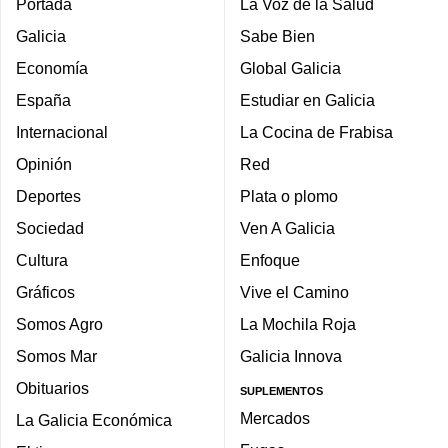
Portada
La Voz de la Salud
Galicia
Sabe Bien
Economía
Global Galicia
España
Estudiar en Galicia
Internacional
La Cocina de Frabisa
Opinión
Red
Deportes
Plata o plomo
Sociedad
Ven A Galicia
Cultura
Enfoque
Gráficos
Vive el Camino
Somos Agro
La Mochila Roja
Somos Mar
Galicia Innova
Obituarios
SUPLEMENTOS
Mercados
La Galicia Económica