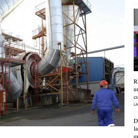
R
u
c
LA
D
l
q