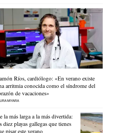
amón Ríos, cardiólogo: «En verano existe
na arritmia conocida como el síndrome del
orazón de vacaciones»
URA MIYARA
e la más larga a la más divertida:
as diez playas gallegas que tienes
ue pisar este verano