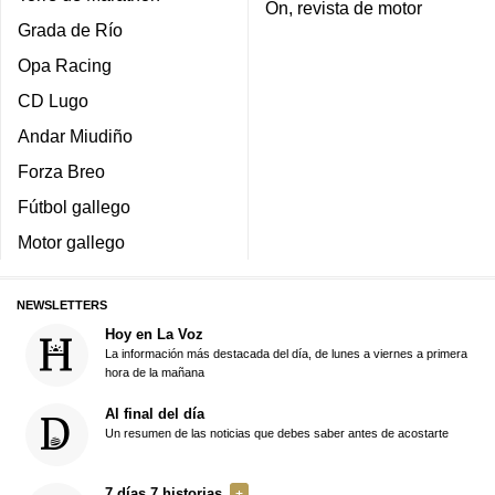
On, revista de motor
Grada de Río
Opa Racing
CD Lugo
Andar Miudiño
Forza Breo
Fútbol gallego
Motor gallego
NEWSLETTERS
Hoy en La Voz
La información más destacada del día, de lunes a viernes a primera
hora de la mañana
Al final del día
Un resumen de las noticias que debes saber antes de acostarte
7 días 7 historias