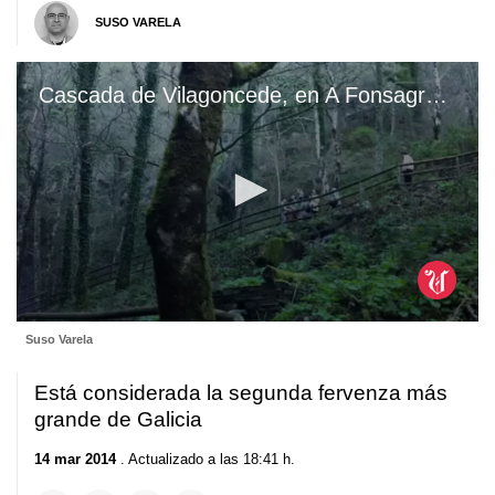
SUSO VARELA
Cascada de Vilagoncede, en A Fonsagrada
0
Suso Varela
seconds
of
30
Está considerada la segunda fervenza más
seconds
grande de Galicia
14 mar 2014
. Actualizado a las 18:41 h.