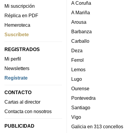
A Coruña
Mi suscripción
A Mariña
Réplica en PDF
Arousa
Hemeroteca
Barbanza
Suscríbete
Carballo
REGISTRADOS
Deza
Mi perfil
Ferrol
Newsletters
Lemos
Regístrate
Lugo
Ourense
CONTACTO
Pontevedra
Cartas al director
Santiago
Contacta con nosotros
Vigo
PUBLICIDAD
Galicia en 313 concellos