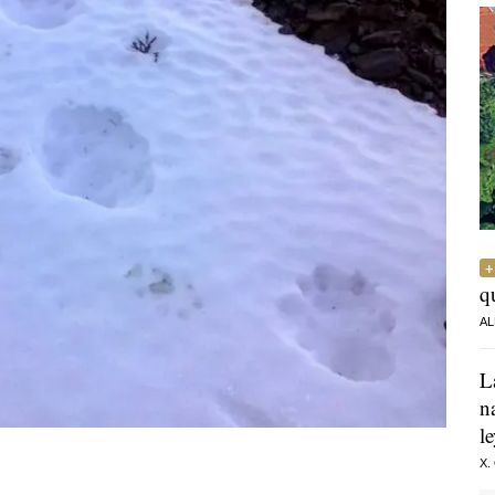
q
AL
L
n
l
X.