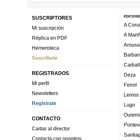
EDICION
SUSCRIPTORES
A Coru
Mi suscripción
A Mari
Réplica en PDF
Arousa
Hemeroteca
Barban
Suscríbete
Carbal
REGISTRADOS
Deza
Mi perfil
Ferrol
Newsletters
Lemos
Regístrate
Lugo
Ourens
CONTACTO
Pontev
Cartas al director
Santia
Contacta con nosotros