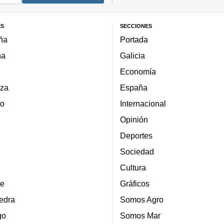
ES
SECCIONES
ña
Portada
ña
Galicia
Economía
za
España
lo
Internacional
Opinión
Deportes
Sociedad
Cultura
e
Gráficos
edra
Somos Agro
go
Somos Mar