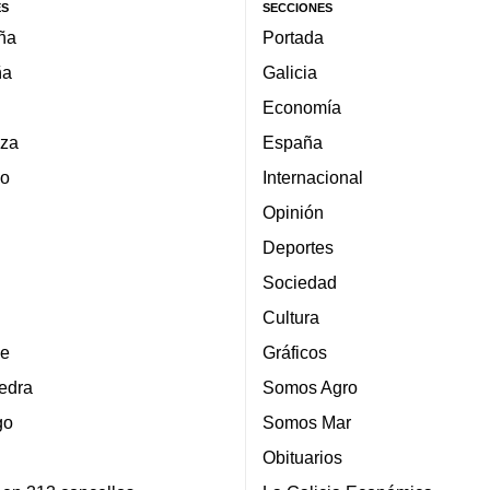
ES
SECCIONES
ña
Portada
ña
Galicia
Economía
za
España
lo
Internacional
Opinión
Deportes
Sociedad
Cultura
e
Gráficos
edra
Somos Agro
go
Somos Mar
Obituarios