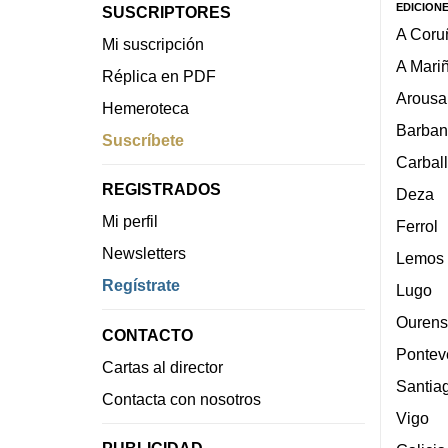
EDICION
SUSCRIPTORES
A Coru
Mi suscripción
A Mari
Réplica en PDF
Arousa
Hemeroteca
Barban
Suscríbete
Carbal
REGISTRADOS
Deza
Mi perfil
Ferrol
Newsletters
Lemos
Regístrate
Lugo
Ourens
CONTACTO
Pontev
Cartas al director
Santia
Contacta con nosotros
Vigo
PUBLICIDAD