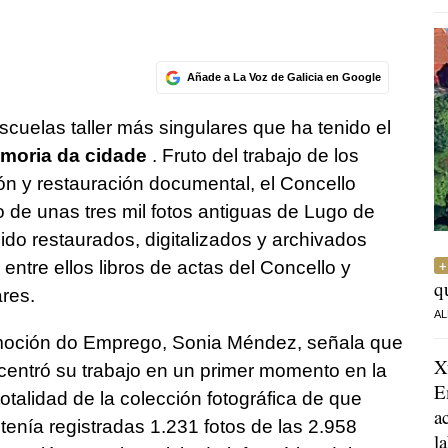
Añade a La Voz de Galicia en Google
escuelas taller más singulares que ha tenido el
moria da cidade
. Fruto del trabajo de los
tión y restauración documental, el Concello
o de unas tres mil fotos antiguas de Lugo de
do restaurados, digitalizados y archivados
tre ellos libros de actas del Concello y
q
ares.
AL
moción do Emprego, Sonia Méndez, señala que
X
centró su trabajo en un primer momento en la
E
totalidad de la colección fotográfica de que
a
tenía registradas 1.231 fotos de las 2.958
l