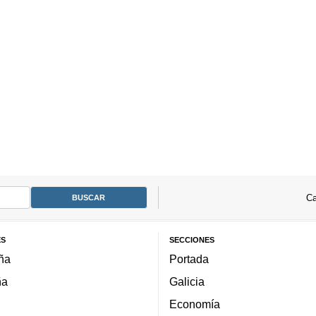
Ca
ES
SECCIONES
ña
Portada
ña
Galicia
Economía