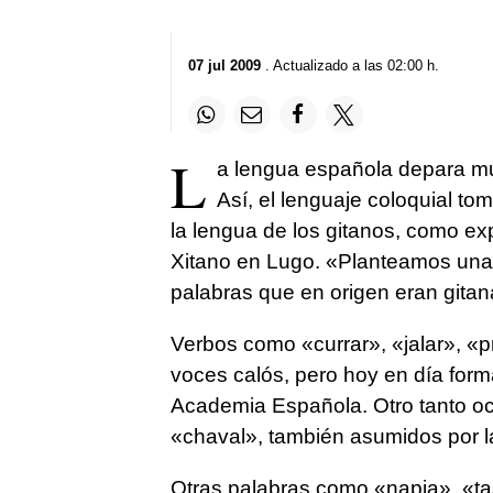
07 jul 2009
. Actualizado a las 02:00 h.
L
a lengua española depara mu
Así, el lenguaje coloquial t
la lengua de los gitanos, como ex
Xitano en Lugo. «Planteamos una 
palabras que en origen eran gitana
Verbos como «currar», «jalar», «pr
voces calós, pero hoy en día form
Academia Española. Otro tanto o
«chaval», también asumidos por la
Otras palabras como «napia», «ta