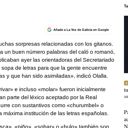
Ta
Añade a La Voz de Galicia en Google
chas sorpresas relacionadas con los gitanos.
oma un buen número palabras del caló o romanó,
plicaban ayer las orientadoras del Secretariado
sopa de letras para que la gente encuentre
s y que han sido asimiladas», indicó Olalla.
t
ivar» e incluso «molar» fueron inicialmente
an parte del léxico aceptado por la Real
XA
curre con sustantivos como «churumbel» o
P
 máxima institución de las letras españolas.
a
N
sca», «piño», «sobar» o «bulo» también son