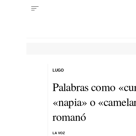
LUGO
Palabras como «cur
«napia» o «camelar
romanó
LA VOZ