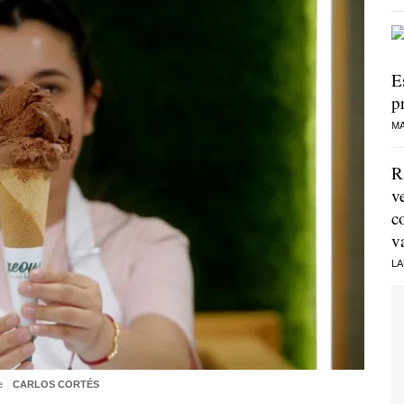
E
p
MA
R
v
c
v
LA
te
CARLOS CORTÉS