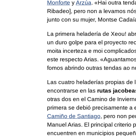
Monforte
y
Arzúa
.
«Hai outra tend
Ribadeo], pero non a levamos nó
junto con su mujer, Montse Cadaí
La primera heladería de Xeou! ab
un duro golpe para el proyecto rec
moita incerteza e moi complicado
este respecto Arias.
«Aguantamos 
fomos abrindo outras tendas ao n
Las cuatro heladerías propias de 
encontrarse en las
rutas jacobea
otras dos en el Camino de Invierno
primera se debió precisamente a e
Camiño de Santiago
, pero non pe
Manuel Arias. El principal criteri
encuentren en municipios peque