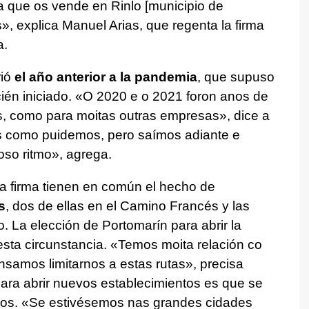
a que os vende en Rinlo [municipio de
s»
, explica Manuel Arias, que regenta la firma
a.
rió
el año anterior a la pandemia
, que supuso
ién iniciado.
«O 2020 e o 2021 foron anos de
s, como para moitas outras empresas»
, dice a
como puidemos, pero saímos adiante e
oso ritmo»
, agrega.
la firma tienen en común el hecho de
s
, dos de ellas en el Camino Francés y las
. La elección de Portomarín para abrir la
sta circunstancia.
«Temos moita relación co
nsamos limitarnos a estas rutas»
, precisa
o para abrir nuevos establecimientos es que se
ños.
«Se estivésemos nas grandes cidades