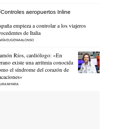
spaña empieza a controlar a los viajeros
rocedentes de Italia
RÍA EUGENIA ALONSO
amón Ríos, cardiólogo: «En
erano existe una arritmia conocida
omo el síndrome del corazón de
acaciones»
URA MIYARA