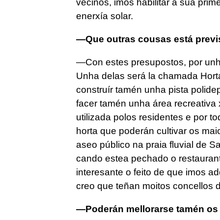
veciños, imos habilitar a súa prim
enerxía solar.
—Que outras cousas está previs
—Con estes presupostos, por unha
Unha delas será la chamada Horta
construír tamén unha pista polide
facer tamén unha área recreativa
utilizada polos residentes e por 
horta que poderán cultivar os maio
aseo público na praia fluvial de S
cando estea pechado o restauran
interesante o feito de que imos ad
creo que teñan moitos concellos 
—Poderán mellorarse tamén os 