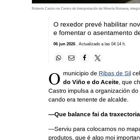
Roberto Castro no Centro de Interpretación de Minería Romana, integ
O rexedor prevé habilitar nov
e fomentar o asentamento d
06 jun 2026
. Actualizado a las 04:14 h.
O
municipio de
Ribas de Sil
cel
do Viño e do Aceite
, que c
Castro impulsa a organización do 
cando era tenente de alcalde.
—Que balance fai da traxectoria
—Serviu para colocarnos no mapa
produtos, que é algo moi importan