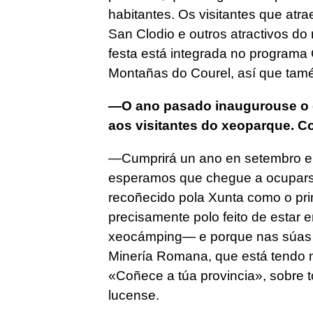
habitantes. Os visitantes que atra
San Clodio e outros atractivos do 
festa está integrada no program
Montañas do Courel, así que tamén
—O ano pasado inaugurouse o c
aos visitantes do xeoparque. C
—Cumprirá un ano en setembro e e
esperamos que chegue a ocuparse 
recoñecido pola Xunta como o pri
precisamente polo feito de estar
xeocámping— e porque nas súas in
Minería Romana, que está tendo m
«Coñece a túa provincia», sobre to
lucense.