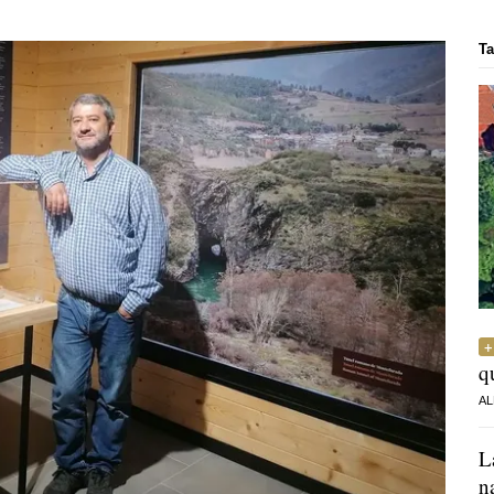
Ta
q
AL
L
n