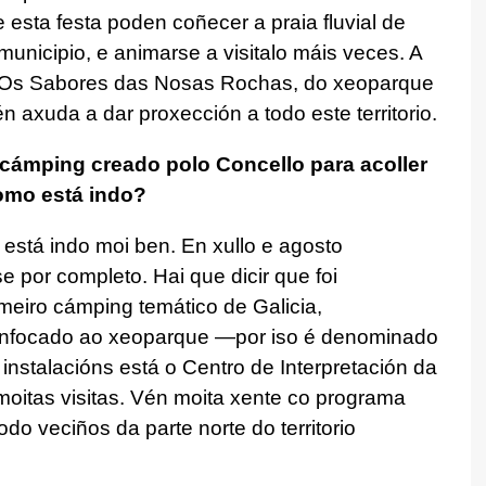
e esta festa poden coñecer a praia fluvial de
municipio, e animarse a visitalo máis veces. A
a Os Sabores das Nosas Rochas, do xeoparque
 axuda a dar proxección a todo este territorio.
ámping creado polo Concello para acoller
omo está indo?
stá indo moi ben. En xullo e agosto
por completo. Hai que dicir que foi
meiro cámping temático de Galicia,
 enfocado ao xeoparque —por iso é denominado
stalacións está o Centro de Interpretación da
oitas visitas. Vén moita xente co programa
do veciños da parte norte do territorio