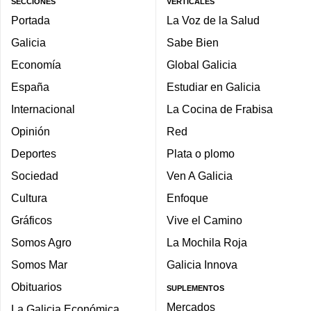
SECCIONES
VERTICALES
Portada
La Voz de la Salud
Galicia
Sabe Bien
Economía
Global Galicia
España
Estudiar en Galicia
Internacional
La Cocina de Frabisa
Opinión
Red
Deportes
Plata o plomo
Sociedad
Ven A Galicia
Cultura
Enfoque
Gráficos
Vive el Camino
Somos Agro
La Mochila Roja
Somos Mar
Galicia Innova
Obituarios
SUPLEMENTOS
Mercados
La Galicia Económica