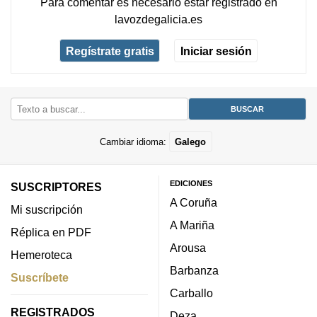
Para comentar es necesario
estar registrado
en
lavozdegalicia.es
Regístrate gratis
Iniciar sesión
Cambiar idioma:
Galego
EDICIONES
SUSCRIPTORES
A Coruña
Mi suscripción
A Mariña
Réplica en PDF
Arousa
Hemeroteca
Barbanza
Suscríbete
Carballo
REGISTRADOS
Deza