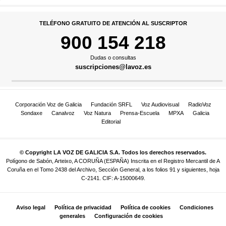
TELÉFONO GRATUITO DE ATENCIÓN AL SUSCRIPTOR
900 154 218
Dudas o consultas
suscripciones@lavoz.es
Corporación Voz de Galicia
Fundación SRFL
Voz Audiovisual
RadioVoz
Sondaxe
Canalvoz
Voz Natura
Prensa-Escuela
MPXA
Galicia
Editorial
© Copyright LA VOZ DE GALICIA S.A. Todos los derechos reservados.
Polígono de Sabón, Arteixo, A CORUÑA (ESPAÑA) Inscrita en el Registro Mercantil de A
Coruña en el Tomo 2438 del Archivo, Sección General, a los folios 91 y siguientes, hoja
C-2141. CIF: A-15000649.
Aviso legal
Política de privacidad
Política de cookies
Condiciones
generales
Configuración de cookies