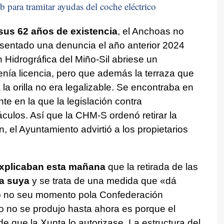
b para tramitar ayudas del coche eléctrico
sus 62 años de existencia
, el Anchoas no
resentado una denuncia el año anterior 2024
Hidrográfica del Miño-Sil abriese un
nía licencia, pero que además la terraza que
 la orilla no era legalizable. Se encontraba en
te en la que la legislación contra
culos. Así que la CHM-S ordenó retirar la
n, el Ayuntamiento advirtió a los propietarios
xplicaban esta mañana
que la retirada de las
a suya
y se trata de una medida que «
dá
o no seu momento pola Confederación
ibo no se produjo hasta ahora es porque el
e que la Xunta lo autorizase. La estructura del