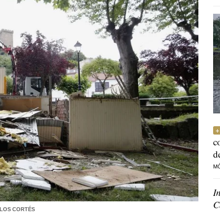
c
d
M
I
C
LOS CORTÉS