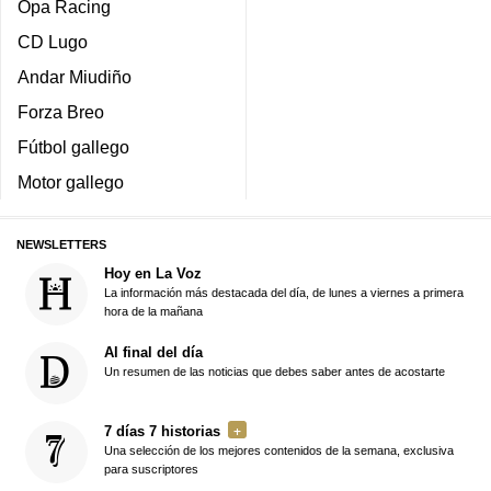
Opa Racing
CD Lugo
Andar Miudiño
Forza Breo
Fútbol gallego
Motor gallego
NEWSLETTERS
Hoy en La Voz
La información más destacada del día, de lunes a viernes a primera
hora de la mañana
Al final del día
Un resumen de las noticias que debes saber antes de acostarte
7 días 7 historias
Una selección de los mejores contenidos de la semana, exclusiva
para suscriptores