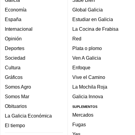
Economía
Global Galicia
España
Estudiar en Galicia
Internacional
La Cocina de Frabisa
Opinión
Red
Deportes
Plata o plomo
Sociedad
Ven A Galicia
Cultura
Enfoque
Gráficos
Vive el Camino
Somos Agro
La Mochila Roja
Somos Mar
Galicia Innova
Obituarios
SUPLEMENTOS
Mercados
La Galicia Económica
Fugas
El tiempo
Yes