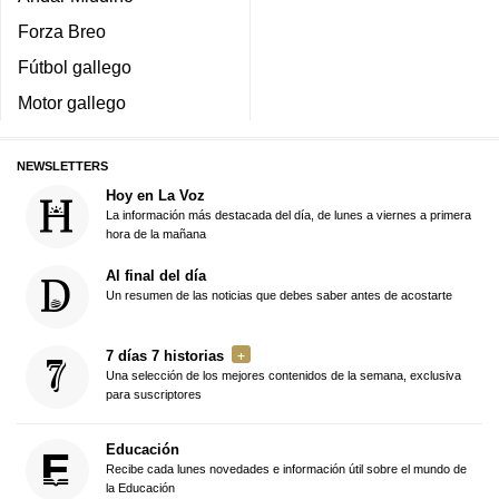
Forza Breo
Fútbol gallego
Motor gallego
NEWSLETTERS
Hoy en La Voz
La información más destacada del día, de lunes a viernes a primera
hora de la mañana
Al final del día
Un resumen de las noticias que debes saber antes de acostarte
7 días 7 historias
Una selección de los mejores contenidos de la semana, exclusiva
para suscriptores
Educación
Recibe cada lunes novedades e información útil sobre el mundo de
la Educación