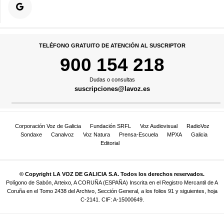
TELÉFONO GRATUITO DE ATENCIÓN AL SUSCRIPTOR
900 154 218
Dudas o consultas
suscripciones@lavoz.es
Corporación Voz de Galicia
Fundación SRFL
Voz Audiovisual
RadioVoz
Sondaxe
Canalvoz
Voz Natura
Prensa-Escuela
MPXA
Galicia
Editorial
© Copyright LA VOZ DE GALICIA S.A. Todos los derechos reservados.
Polígono de Sabón, Arteixo, A CORUÑA (ESPAÑA) Inscrita en el Registro Mercantil de A
Coruña en el Tomo 2438 del Archivo, Sección General, a los folios 91 y siguientes, hoja
C-2141. CIF: A-15000649.