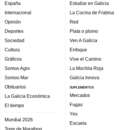
España
Estudiar en Galicia
Internacional
La Cocina de Frabisa
Opinión
Red
Deportes
Plata o plomo
Sociedad
Ven A Galicia
Cultura
Enfoque
Gráficos
Vive el Camino
Somos Agro
La Mochila Roja
Somos Mar
Galicia Innova
Obituarios
SUPLEMENTOS
Mercados
La Galicia Económica
Fugas
El tiempo
Yes
Mundial 2026
Escuela
Torre de Marathon