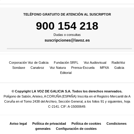
TELÉFONO GRATUITO DE ATENCIÓN AL SUSCRIPTOR
900 154 218
Dudas o consultas
suscripciones@lavoz.es
Corporación Voz de Galicia
Fundación SRFL
Voz Audiovisual
RadioVoz
Sondaxe
Canalvoz
Voz Natura
Prensa-Escuela
MPXA
Galicia
Editorial
© Copyright LA VOZ DE GALICIA S.A. Todos los derechos reservados.
Polígono de Sabón, Arteixo, A CORUÑA (ESPAÑA) Inscrita en el Registro Mercantil de A
Coruña en el Tomo 2438 del Archivo, Sección General, a los folios 91 y siguientes, hoja
C-2141. CIF: A-15000649.
Aviso legal
Política de privacidad
Política de cookies
Condiciones
generales
Configuración de cookies