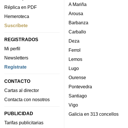
A Mariña
Réplica en PDF
Arousa
Hemeroteca
Barbanza
Suscríbete
Carballo
REGISTRADOS
Deza
Mi perfil
Ferrol
Newsletters
Lemos
Regístrate
Lugo
Ourense
CONTACTO
Pontevedra
Cartas al director
Santiago
Contacta con nosotros
Vigo
PUBLICIDAD
Galicia en 313 concellos
Tarifas publicitarias