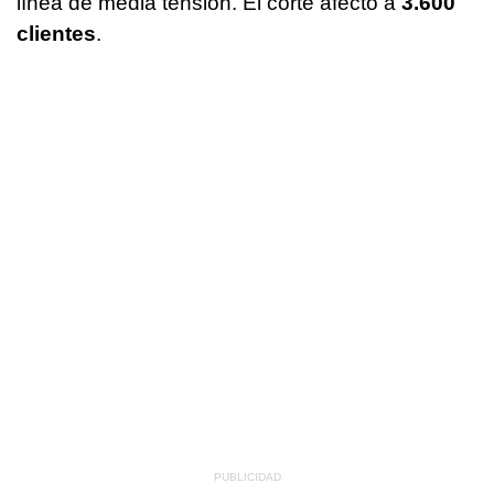
línea de media tensión. El corte afectó a
3.600
clientes
.