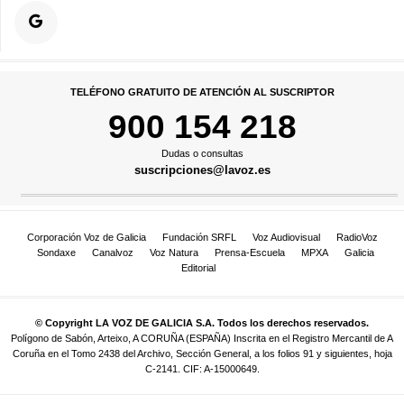
TELÉFONO GRATUITO DE ATENCIÓN AL SUSCRIPTOR
900 154 218
Dudas o consultas
suscripciones@lavoz.es
Corporación Voz de Galicia
Fundación SRFL
Voz Audiovisual
RadioVoz
Sondaxe
Canalvoz
Voz Natura
Prensa-Escuela
MPXA
Galicia
Editorial
© Copyright LA VOZ DE GALICIA S.A. Todos los derechos reservados.
Polígono de Sabón, Arteixo, A CORUÑA (ESPAÑA) Inscrita en el Registro Mercantil de A
Coruña en el Tomo 2438 del Archivo, Sección General, a los folios 91 y siguientes, hoja
C-2141. CIF: A-15000649.