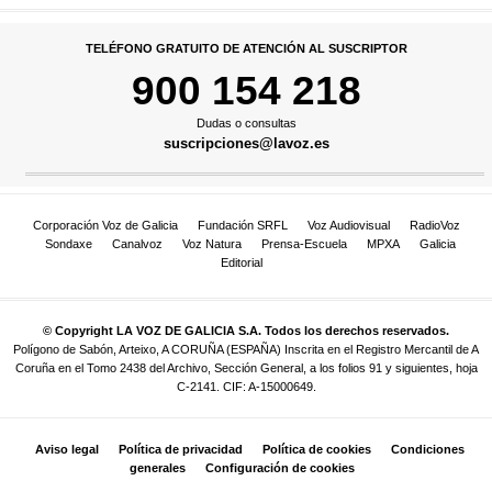
TELÉFONO GRATUITO DE ATENCIÓN AL SUSCRIPTOR
900 154 218
Dudas o consultas
suscripciones@lavoz.es
Corporación Voz de Galicia
Fundación SRFL
Voz Audiovisual
RadioVoz
Sondaxe
Canalvoz
Voz Natura
Prensa-Escuela
MPXA
Galicia
Editorial
© Copyright LA VOZ DE GALICIA S.A. Todos los derechos reservados.
Polígono de Sabón, Arteixo, A CORUÑA (ESPAÑA) Inscrita en el Registro Mercantil de A
Coruña en el Tomo 2438 del Archivo, Sección General, a los folios 91 y siguientes, hoja
C-2141. CIF: A-15000649.
Aviso legal
Política de privacidad
Política de cookies
Condiciones
generales
Configuración de cookies