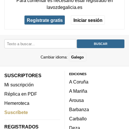
Para comentar es necesario
estar registrado
en
lavozdegalicia.es
Regístrate gratis
Iniciar sesión
Cambiar idioma:
Galego
EDICIONES
SUSCRIPTORES
A Coruña
Mi suscripción
A Mariña
Réplica en PDF
Arousa
Hemeroteca
Barbanza
Suscríbete
Carballo
REGISTRADOS
Deza