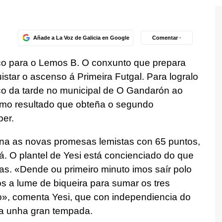
Añade a La Voz de Galicia en Google
Comentar ·
ico para o Lemos B. O conxunto que prepara
istar o ascenso á Primeira Futgal. Para logralo
nco da tarde no municipal de O Gandarón ao
mo resultado que obteña o segundo
ber.
rana as novas promesas lemistas con 65 puntos,
. O plantel de Yesi está concienciado do que
as. «Dende ou primeiro minuto imos saír polo
os a lume de biqueira para sumar os tres
», comenta Yesi, que con independiencia do
ría unha gran tempada.