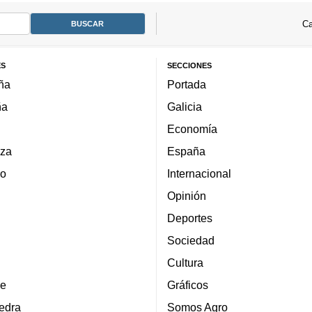
Ca
ES
SECCIONES
ña
Portada
ña
Galicia
Economía
za
España
lo
Internacional
Opinión
Deportes
Sociedad
Cultura
e
Gráficos
edra
Somos Agro