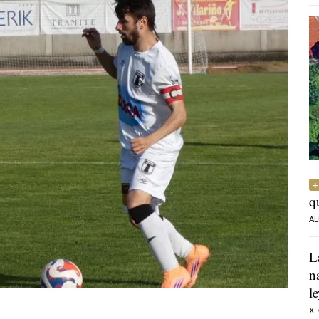
q
AL
L
n
l
X.