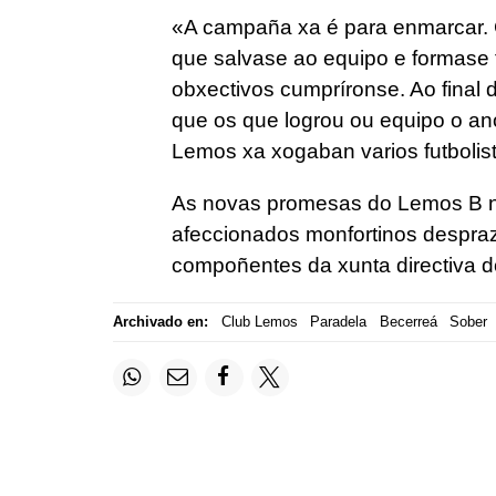
«A campaña xa é para enmarcar. 
que salvase ao equipo e formase f
obxectivos cumpríronse. Ao final d
que os que logrou ou equipo o an
Lemos xa xogaban varios futbolist
As novas promesas do Lemos B n
afeccionados monfortinos despraz
compoñentes da xunta directiva 
Archivado en:
Club Lemos
Paradela
Becerreá
Sober