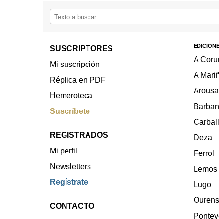
EDICION
SUSCRIPTORES
A Coru
Mi suscripción
A Mari
Réplica en PDF
Arousa
Hemeroteca
Barban
Suscríbete
Carbal
REGISTRADOS
Deza
Mi perfil
Ferrol
Newsletters
Lemos
Regístrate
Lugo
Ourens
CONTACTO
Pontev