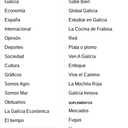
Galicia
Sabe Bien
Economía
Global Galicia
España
Estudiar en Galicia
Internacional
La Cocina de Frabisa
Opinión
Red
Deportes
Plata o plomo
Sociedad
Ven A Galicia
Cultura
Enfoque
Gráficos
Vive el Camino
Somos Agro
La Mochila Roja
Somos Mar
Galicia Innova
Obituarios
SUPLEMENTOS
Mercados
La Galicia Económica
Fugas
El tiempo