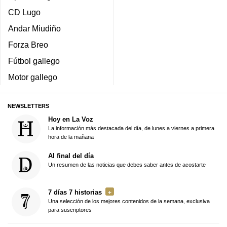
CD Lugo
Andar Miudiño
Forza Breo
Fútbol gallego
Motor gallego
NEWSLETTERS
Hoy en La Voz
La información más destacada del día, de lunes a viernes a primera
hora de la mañana
Al final del día
Un resumen de las noticias que debes saber antes de acostarte
7 días 7 historias
Una selección de los mejores contenidos de la semana, exclusiva
para suscriptores