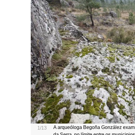
A arqueóloga Begoña González examin
1/13
da Serra, no límite entre os municipi