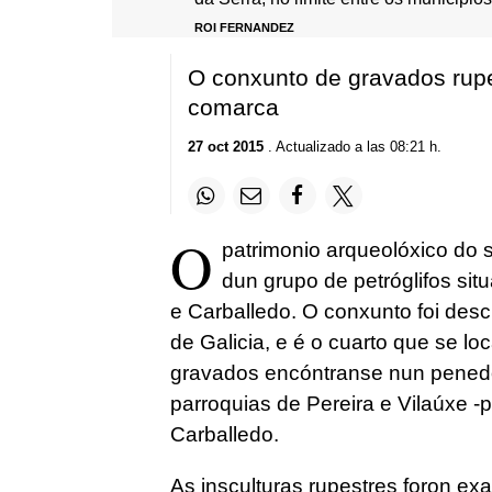
ROI FERNANDEZ
O conxunto de gravados rupes
comarca
27 oct 2015
. Actualizado a las 08:21 h.
O
patrimonio arqueolóxico do 
dun grupo de petróglifos sit
e Carballedo. O conxunto foi desc
de Galicia, e é o cuarto que se l
gravados encóntranse nun penedo 
parroquias de Pereira e Vilaúxe -p
Carballedo.
As insculturas rupestres foron e