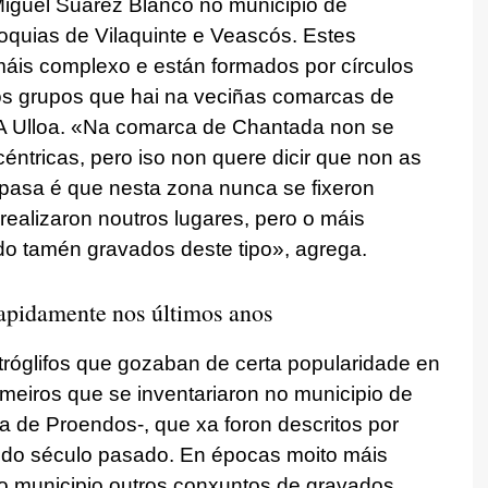
iguel Suárez Blanco no municipio de
roquias de Vilaquinte e Veascós. Estes
máis complexo e están formados por círculos
os grupos que hai na veciñas comarcas de
A Ulloa. «Na comarca de Chantada non se
éntricas, pero iso non quere dicir que non as
pasa é que nesta zona nunca se fixeron
ealizaron noutros lugares, pero o máis
o tamén gravados deste tipo», agrega.
rapidamente nos últimos anos
tróglifos que gozaban de certa popularidade en
imeiros que se inventariaron no municipio de
a de Proendos-, que xa foron descritos por
 do século pasado. En épocas moito máis
 municipio outros conxuntos de gravados