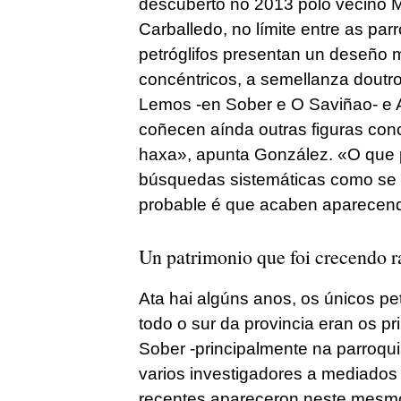
descuberto no 2013 polo veciño M
Carballedo, no límite entre as par
petróglifos presentan un deseño 
concéntricos, a semellanza doutr
Lemos -en Sober e O Saviñao- e 
coñecen aínda outras figuras conc
haxa», apunta González. «O que 
búsquedas sistemáticas como se r
probable é que acaben aparecend
Un patrimonio que foi crecendo 
Ata hai algúns anos, os únicos pe
todo o sur da provincia eran os pr
Sober -principalmente na parroqui
varios investigadores a mediados
recentes apareceron neste mesmo