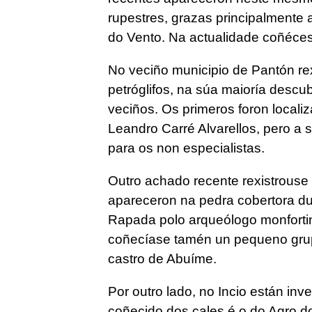
rupestres, grazas principalmente
do Vento. Na actualidade coñéces
No veciño municipio de Pantón re
petróglifos, na súa maioría descu
veciños. Os primeros foron locali
Leandro Carré Alvarellos, pero a 
para os non especialistas.
Outro achado recente rexistrouse 
apareceron na pedra cobertora du
Rapada polo arqueólogo monfortin
coñecíase tamén un pequeno grupo
castro de Abuíme.
Por outro lado, no Incio están in
coñecido dos cales é o do Agro do