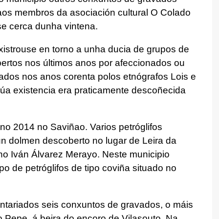
 aos membros da asociación cultural O Colado
e cerca dunha vintena.
xistrouse en torno a unha ducia de grupos de
bertos nos últimos anos por afeccionados ou
zados nos anos corenta polos etnógrafos Lois e
súa existencia era praticamente descoñecida
no 2014 no Saviñao. Varios petróglifos
n dolmen descoberto no lugar de Leira da
o Iván Álvarez Merayo. Neste municipio
 de petróglifos de tipo coviña situado no
ventariados seis conxuntos de gravados, o máis
 Pepe, á beira do encoro de Vilasouto. Na