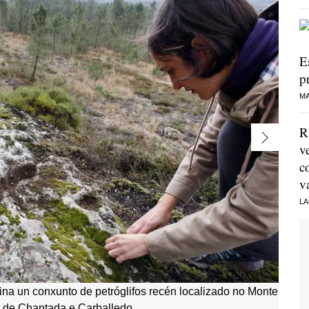
E
p
MA
R
v
c
v
LA
a un conxunto de petróglifos recén localizado no Monte
os de Chantada e Carballedo