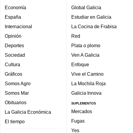
Economía
Global Galicia
España
Estudiar en Galicia
Internacional
La Cocina de Frabisa
Opinión
Red
Deportes
Plata o plomo
Sociedad
Ven A Galicia
Cultura
Enfoque
Gráficos
Vive el Camino
Somos Agro
La Mochila Roja
Somos Mar
Galicia Innova
Obituarios
SUPLEMENTOS
Mercados
La Galicia Económica
Fugas
El tiempo
Yes