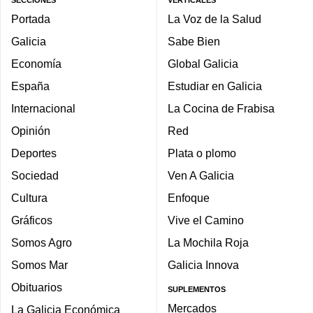
SECCIONES
VERTICALES
Portada
La Voz de la Salud
Galicia
Sabe Bien
Economía
Global Galicia
España
Estudiar en Galicia
Internacional
La Cocina de Frabisa
Opinión
Red
Deportes
Plata o plomo
Sociedad
Ven A Galicia
Cultura
Enfoque
Gráficos
Vive el Camino
Somos Agro
La Mochila Roja
Somos Mar
Galicia Innova
Obituarios
SUPLEMENTOS
Mercados
La Galicia Económica