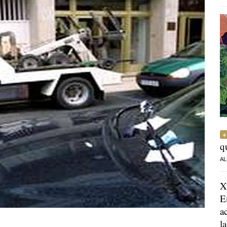
q
AL
X
E
a
l