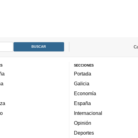
Ca
ES
SECCIONES
ña
Portada
ña
Galicia
Economía
za
España
lo
Internacional
Opinión
Deportes