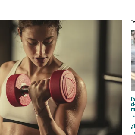
T
E
d
m
LA
¿
LU