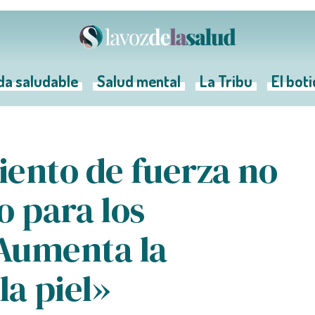
da saludable
Salud mental
La Tribu
El bot
iento de fuerza no
o para los
Aumenta la
la piel»