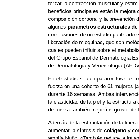
forzar la contracción muscular y estimu
beneficios principales están la mejora 
composición corporal y la prevención 
algunos
parámetros estructurales de l
conclusiones de un estudio publicado 
liberación de mioquinas, que son moléc
cuales pueden influir sobre el metabo
del Grupo Español de Dermatología Est
de Dermatología y Venereología (AED
En el
estudio
se compararon los efectos
fuerza en una cohorte de 61 mujeres j
durante 16 semanas. Ambas intervencion
la elasticidad de la piel y la estructur
de fuerza también mejoró el grosor de 
Además de la estimulación de la liberac
aumentar la síntesis de
colágeno
y com
amplía Nuño. «También reduce la inflam