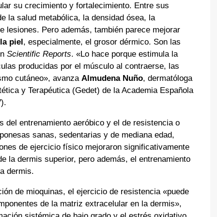
lar su crecimiento y fortalecimiento. Entre sus
de la salud metabólica, la densidad ósea, la
de lesiones. Pero además, también parece mejorar
a piel
, especialmente, el grosor dérmico. Son las
en
Scientific Reports
. «Lo hace porque estimula la
ulas producidas por el músculo al contraerse, las
lismo cutáneo», avanza
Almudena Nuño
, dermatóloga
ética y Terapéutica (Gedet) de la Academia Española
V).
 del entrenamiento aeróbico y el de resistencia o
aponesas sanas, sedentarias y de mediana edad,
es de ejercicio físico mejoraron significativamente
a de la dermis superior, pero además, el entrenamiento
la dermis.
ión de mioquinas, el ejercicio de resistencia «puede
ponentes de la matriz extracelular en la dermis»,
ación sistémica de bajo grado y el estrés oxidativo,