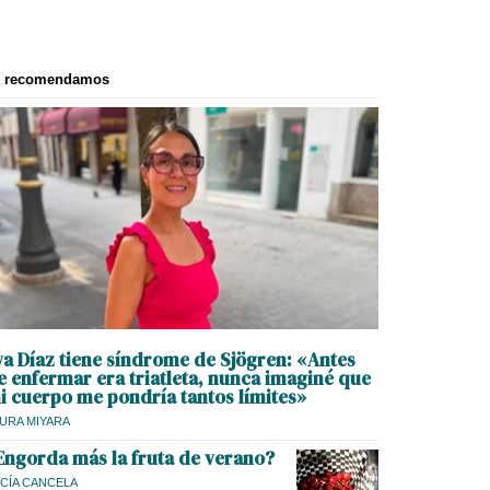
e recomendamos
va Díaz tiene síndrome de Sjögren: «Antes
e enfermar era triatleta, nunca imaginé que
i cuerpo me pondría tantos límites»
URA MIYARA
Engorda más la fruta de verano?
CÍA CANCELA