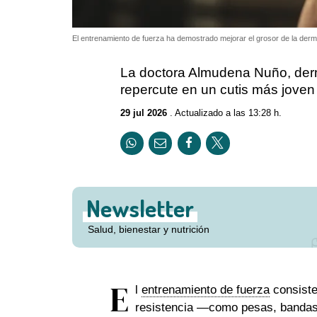
El entrenamiento de fuerza ha demostrado mejorar el grosor de la derm
La doctora Almudena Nuño, derm
repercute en un cutis más joven
29 jul 2026
. Actualizado a las 13:28 h.
Newsletter
Salud, bienestar y nutrición
E
l
entrenamiento de fuerza
consiste
resistencia —como pesas, bandas 