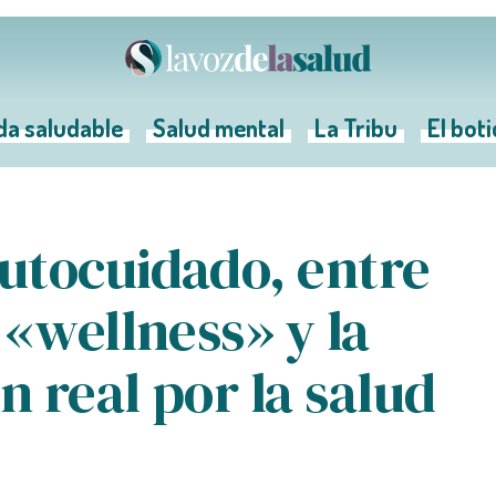
da saludable
Salud mental
La Tribu
El bot
autocuidado, entre
 «wellness» y la
 real por la salud