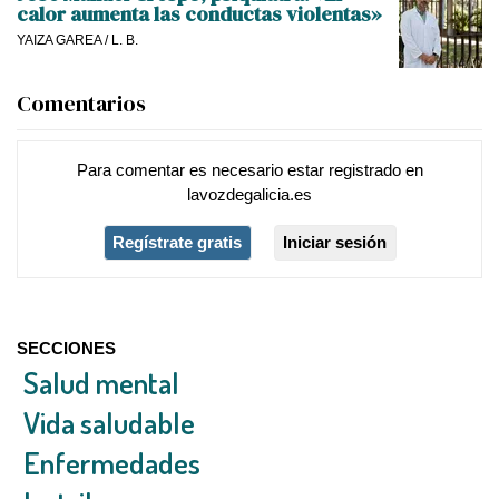
calor aumenta las conductas violentas»
YAIZA GAREA
/
L. B.
Comentarios
Para comentar es necesario
estar registrado
en
lavozdegalicia.es
Regístrate gratis
Iniciar sesión
SECCIONES
Salud mental
Vida saludable
Enfermedades