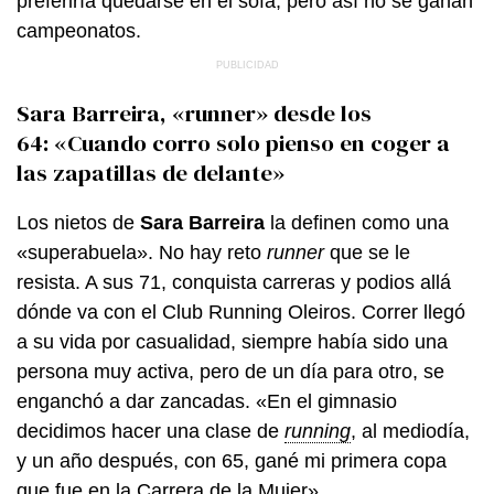
preferiría quedarse en el sofá, pero así no se ganan
campeonatos.
Sara Barreira, «runner» desde los
64: «Cuando corro solo pienso en coger a
las zapatillas de delante»
Los nietos de
Sara Barreira
la definen como una
«superabuela». No hay reto
runner
que se le
resista. A sus 71, conquista carreras y podios allá
dónde va con el Club Running Oleiros. Correr llegó
a su vida por casualidad, siempre había sido una
persona muy activa, pero de un día para otro, se
enganchó a dar zancadas. «En el gimnasio
decidimos hacer una clase de
running
, al mediodía,
y un año después, con 65, gané mi primera copa
que fue en la
Carrera de la Mujer
».