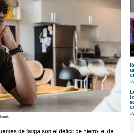
R
u
c
LA
L
l
s
e
LA
iStock
tes de fatiga son el déficit de hierro, el de