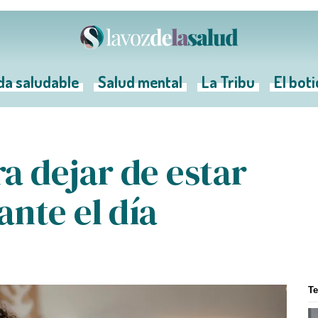
da saludable
Salud mental
La Tribu
El bot
a dejar de estar
nte el día
T