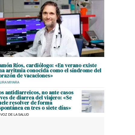
amón Ríos, cardiólogo: «En verano existe
na arritmia conocida como el síndrome del
orazón de vacaciones»
URA MIYARA
os antidiarreicos, no ante casos
eves de diarrea del viajero: «Se
uele resolver de forma
spontánea en tres o siete días»
 VOZ DE LA SALUD