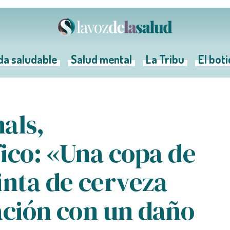
da saludable
Salud mental
La Tribu
El bot
als,
ico: «Una copa de
inta de cerveza
ación con un daño