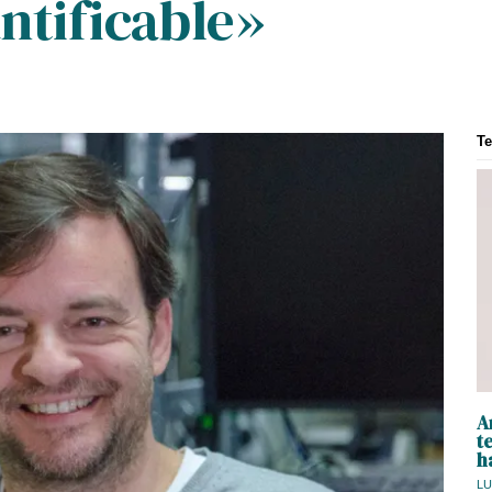
ntificable»
T
A
t
h
LU