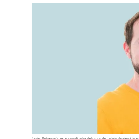
Javier Butragueño es el coordinador del grupo de trabajo de ejercicio e