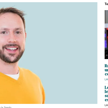
T
R
u
c
LA
L
l
s
e
LA
n la Seedo.