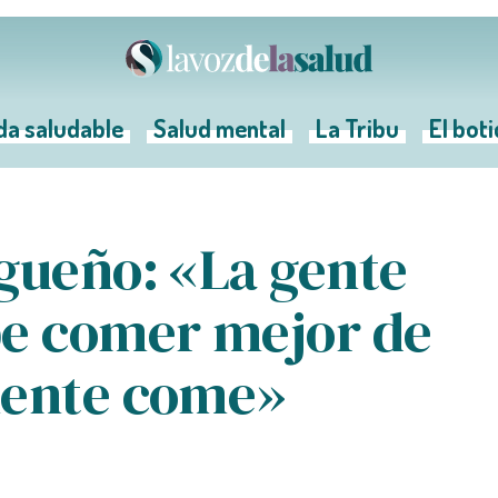
da saludable
Salud mental
La Tribu
El bot
gueño: «La gente
be comer mejor de
mente come»