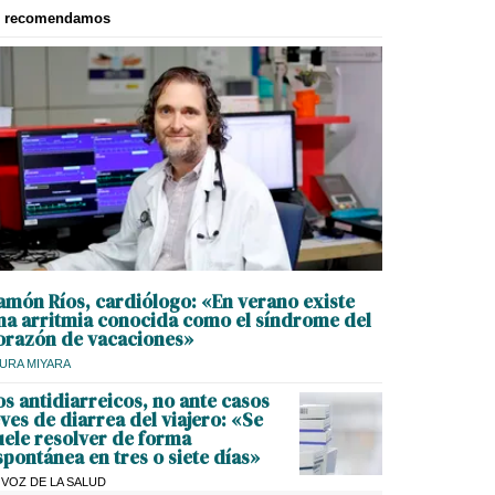
e recomendamos
amón Ríos, cardiólogo: «En verano existe
na arritmia conocida como el síndrome del
orazón de vacaciones»
URA MIYARA
os antidiarreicos, no ante casos
eves de diarrea del viajero: «Se
uele resolver de forma
spontánea en tres o siete días»
 VOZ DE LA SALUD