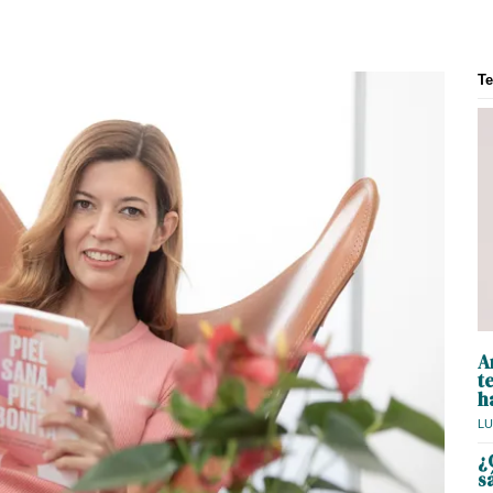
T
A
t
h
LU
¿
s