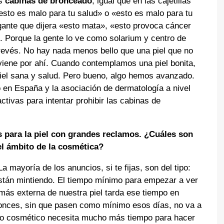
as
cabinas de bronceado
, igual que en las cajetillas
sto es malo para tu salud» o «esto es malo para tu
gante que dijera «esto mata», «esto provoca cáncer
». Porque la gente lo ve como solarium y centro de
l revés. No hay nada menos bello que una piel que no
o viene por ahí. Cuando contemplamos una piel bonita,
el sana y salud. Pero bueno, algo hemos avanzado.
 en España y la asociación de dermatología a nivel
tivas para intentar prohibir las cabinas de
ara la piel con grandes reclamos. ¿Cuáles son
el ámbito de la cosmética?
 mayoría de los anuncios, si te fijas, son del tipo:
están mintiendo. El tiempo mínimo para empezar a ver
más externa de nuestra piel tarda ese tiempo en
onces, sin que pasen como mínimo esos días, no va a
o cosmético necesita mucho más tiempo para hacer