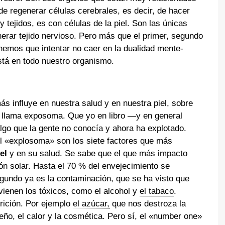
de regenerar células cerebrales, es decir, de hacer
 y tejidos, es con células de la piel. Son las únicas
erar tejido nervioso. Pero más que el primer, segundo
Tenemos que intentar no caer en la dualidad mente-
stá en todo nuestro organismo.
 influye en nuestra salud y en nuestra piel, sobre
 llama exposoma. Que yo en libro —y en general
go que la gente no conocía y ahora ha explotado.
l «explosoma» son los siete factores que más
el
y en su salud. Se sabe que el que más impacto
ión solar. Hasta el 70 % del envejecimiento se
segundo ya es la contaminación, que se ha visto que
vienen los tóxicos, como el alcohol y
el tabaco
.
rición. Por ejemplo
el azúcar,
que nos destroza la
sueño, el calor y la cosmética. Pero sí, el «number one»