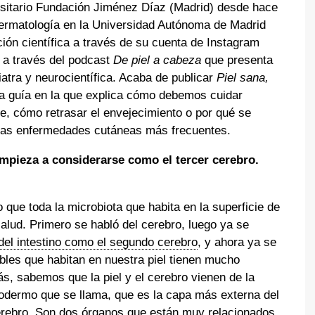
rsitario Fundación Jiménez Díaz (Madrid) desde hace
ermatología en la Universidad Autónoma de Madrid
ión científica a través de su cuenta de Instagram
 a través del podcast
De piel a cabeza
que presenta
atra y neurocientífica. Acaba de publicar
Piel sana,
ta guía en la que explica cómo debemos cuidar
e, cómo retrasar el envejecimiento o por qué se
 las enfermedades cutáneas más frecuentes.
empieza a considerarse como el tercer cerebro.
que toda la microbiota que habita en la superficie de
alud. Primero se habló del cerebro, luego ya se
 del intestino como el segundo cerebro
, y ahora ya se
ables que habitan en nuestra piel tienen mucho
s, sabemos que la piel y el cerebro vienen de la
odermo que se llama, que es la capa más externa del
cerebro. Son dos órganos que están muy relacionados