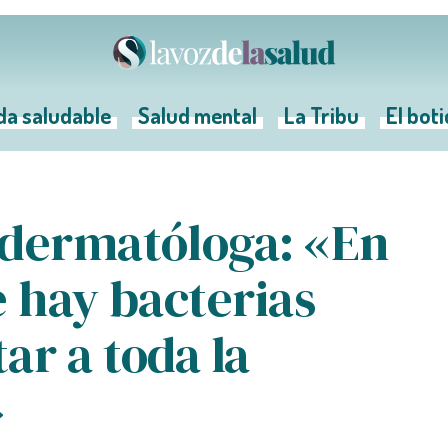
da saludable
Salud mental
La Tribu
El bot
 dermatóloga: «En
e hay bacterias
ar a toda la
»