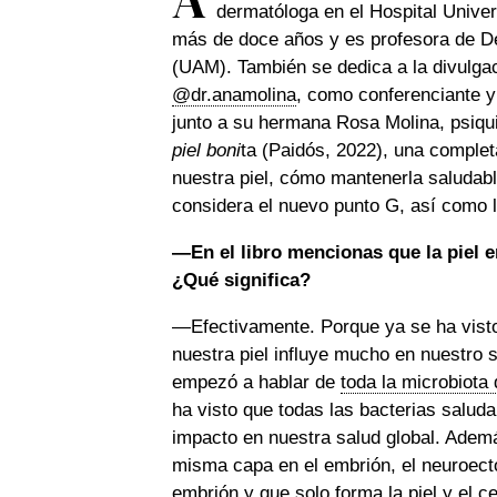
dermatóloga en el Hospital Unive
más de doce años y es profesora de D
(UAM). También se dedica a la divulgac
@dr.anamolina
, como conferenciante y
junto a su hermana Rosa Molina, psiqui
piel boni
ta (Paidós, 2022), una comple
nuestra piel, cómo mantenerla saludabl
considera el nuevo punto G, así como
—En el libro mencionas que la piel 
¿Qué significa?
—Efectivamente. Porque ya se ha visto 
nuestra piel influye mucho en nuestro s
empezó a hablar de
toda la microbiota
ha visto que todas las bacterias salud
impacto en nuestra salud global. Ademá
misma capa en el embrión, el neuroect
embrión y que solo forma la piel y el 