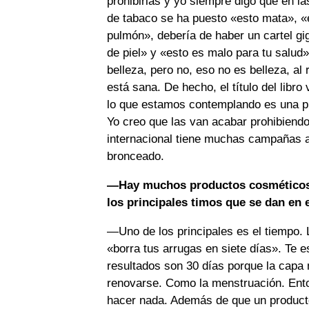
prohibirlas y yo siempre digo que en l
de tabaco se ha puesto «esto mata», «e
pulmón», debería de haber un cartel gi
de piel» y «esto es malo para tu salud
belleza, pero no, eso no es belleza, a
está sana. De hecho, el título del libr
lo que estamos contemplando es una pi
Yo creo que las van acabar prohibiendo
internacional tiene muchas campañas ac
bronceado.
—Hay muchos productos cosméticos p
los principales timos que se dan en 
—Uno de los principales es el tiempo. La
«borra tus arrugas en siete días». Te 
resultados son 30 días porque la capa 
renovarse. Como la menstruación. Ent
hacer nada. Además de que un product