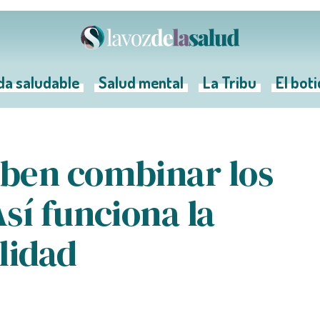
da saludable
Salud mental
La Tribu
El bot
ben combinar los
sí funciona la
lidad