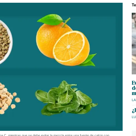
T
E
d
m
LA
¿
LU
a C, mientras que se debe evitar la mezcla entre una fuente de calcio con