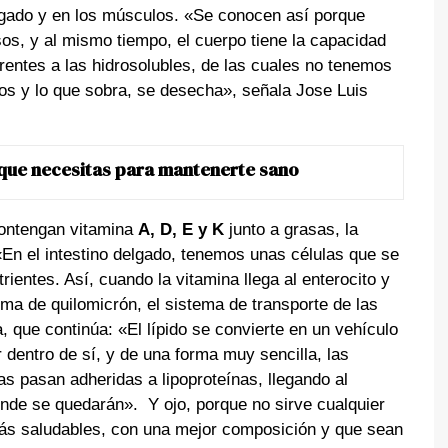
hígado y en los músculos. «Se conocen así porque
s, y al mismo tiempo, el cuerpo tiene la capacidad
erentes a las hidrosolubles, de las cuales no tenemos
s y lo que sobra, se desecha», señala Jose Luis
 que necesitas para mantenerte sano
 contengan vitamina
A, D, E y K
junto a grasas, la
«En el intestino delgado, tenemos unas células que se
entes. Así, cuando la vitamina llega al enterocito y
orma de quilomicrón, el sistema de transporte de las
ta, que continúa: «El lípido se convierte en un vehículo
dentro de sí, y de una forma muy sencilla, las
as pasan adheridas a lipoproteínas, llegando al
donde se quedarán». Y ojo, porque no sirve cualquier
 más saludables, con una mejor composición y que sean