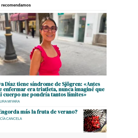
e recomendamos
va Díaz tiene síndrome de Sjögren: «Antes
e enfermar era triatleta, nunca imaginé que
i cuerpo me pondría tantos límites»
URA MIYARA
Engorda más la fruta de verano?
CÍA CANCELA