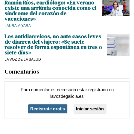
Ramón Ríos, cardiólogo: «En verano
existe una arritmia conocida como el
síndrome del corazón de
vacaciones»
LAURA MIYARA
Los antidiarreicos, no ante casos leves
de diarrea del viajero: «Se suele
resolver de forma espontánea en tres o
siete días»
LA VOZ DE LA SALUD
Comentarios
Para comentar es necesario
estar registrado
en
lavozdegalicia.es
Regístrate gratis
Iniciar sesión