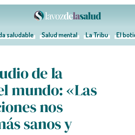
da saludable
Salud mental
La Tribu
El bot
udio de la
 el mundo: «Las
ciones nos
ás sanos y