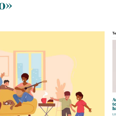
to»
T
A
t
h
LU