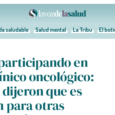
da saludable
Salud mental
La Tribu
El bot
participando en
ínico oncológico:
dijeron que es
n para otras