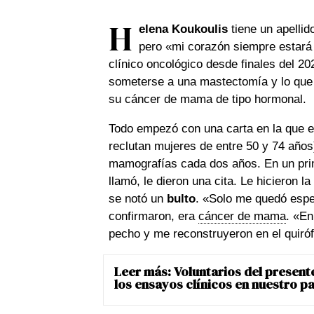
H
elena Koukoulis
tiene un apellid
pero «mi corazón siempre estará
clínico oncológico desde finales del 2
someterse a una mastectomía y lo que s
su cáncer de mama de tipo hormonal.
Todo empezó con una carta en la que e
reclutan mujeres de entre 50 y 74 años)
mamografías cada dos años. En un pri
llamó, le dieron una cita. Le hicieron l
se notó un
bulto
. «Solo me quedó espe
confirmaron, era
cáncer de mama
. «En
pecho y me reconstruyeron en el quiró
Leer más:
Voluntarios del presente
los ensayos clínicos en nuestro pa