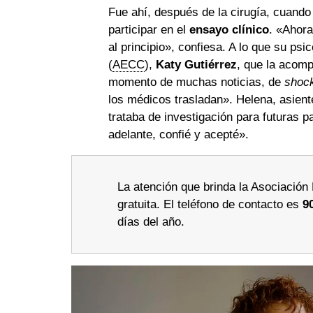
Fue ahí, después de la cirugía, cuando
participar en el
ensayo clínico
. «Ahora
al principio», confiesa. A lo que su ps
(
AECC
),
Katy Gutiérrez
, que la acom
momento de muchas noticias, de
shoc
los médicos trasladan». Helena, asien
trataba de investigación para futuras 
adelante, confié y acepté».
La atención que brinda la Asociació
gratuita. El teléfono de contacto es
9
días del año.