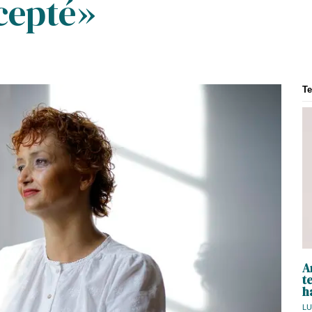
cepté»
T
A
t
h
LU