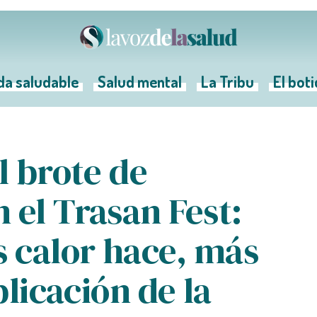
da saludable
Salud mental
La Tribu
El bot
l brote de
 el Trasan Fest:
 calor hace, más
eplicación de la