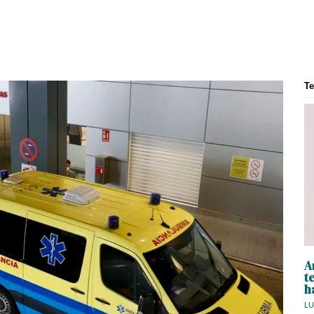
T
A
t
h
LU