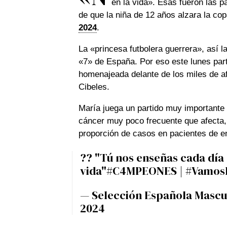
en la vida». Esas fueron las 
de que la niña de 12 años alzara la co
2024
.
La «princesa futbolera guerrera», así 
«7» de España. Por eso este lunes part
homenajeada delante de los miles de a
Cibeles.
María juega un partido muy importante
cáncer muy poco frecuente que afecta,
proporción de casos en pacientes de e
?? "Tú nos enseñas cada día 
vida"
#C4MPEONES
|
#Vamos
— Selección Española Mascu
2024