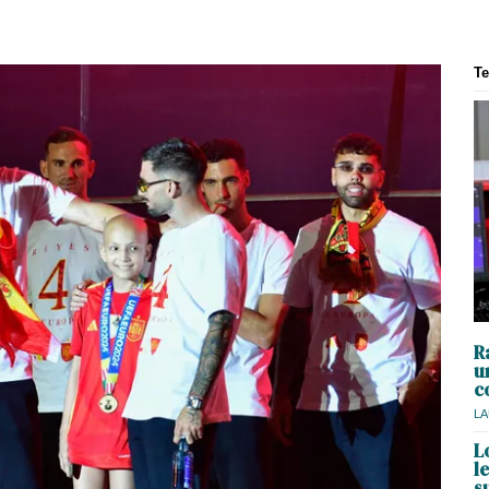
T
R
u
c
LA
L
l
s