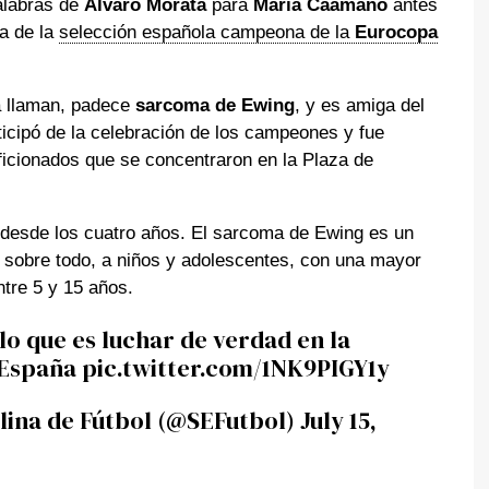
palabras de
Álvaro Morata
para
María Caamaño
antes
pa de la
selección española campeona de la
Eurocopa
la llaman, padece
sarcoma de Ewing
, y es amiga del
icipó de la celebración de los campeones y fue
ficionados que se concentraron en la Plaza de
 desde los cuatro años. El sarcoma de Ewing es un
 sobre todo, a niños y adolescentes, con una mayor
ntre 5 y 15 años.
lo que es luchar de verdad en la
España
pic.twitter.com/1NK9PIGY1y
lina de Fútbol (@SEFutbol)
July 15,