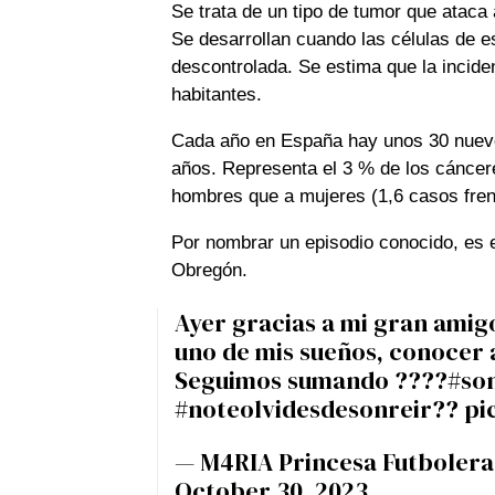
Se trata de un tipo de tumor que ataca 
Se desarrollan cuando las células de 
descontrolada. Se estima que la incide
habitantes.
Cada año en España hay unos 30 nuev
años. Representa el 3 % de los cáncere
hombres que a mujeres (1,6 casos fren
Por nombrar un episodio conocido, es el
Obregón.
Ayer gracias a mi gran ami
uno de mis sueños, conocer 
Seguimos sumando ????
#so
#noteolvidesdesonreir
??
pi
— M4RIA Princesa Futboler
October 30, 2023