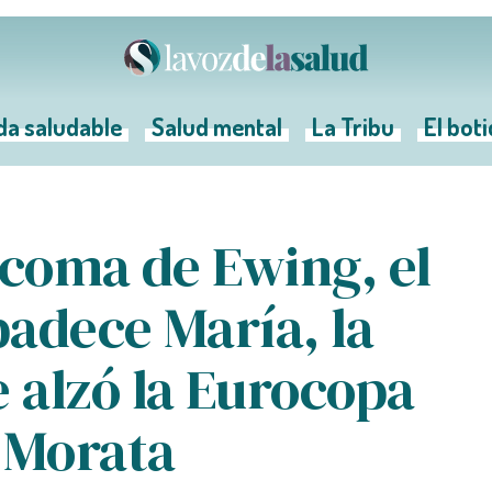
da saludable
Salud mental
La Tribu
El bot
rcoma de Ewing, el
adece María, la
 alzó la Eurocopa
 Morata