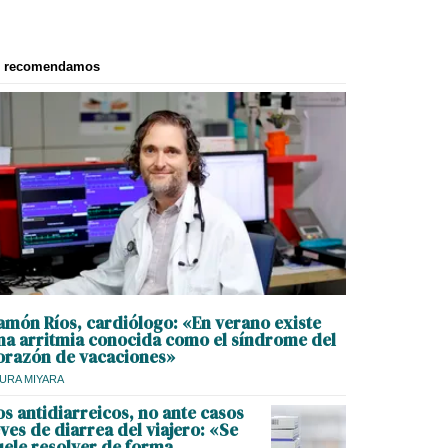
e recomendamos
amón Ríos, cardiólogo: «En verano existe
na arritmia conocida como el síndrome del
orazón de vacaciones»
URA MIYARA
os antidiarreicos, no ante casos
eves de diarrea del viajero: «Se
uele resolver de forma