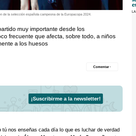
e
LA
ón de la selección española campeona de la Europacopa 2024.
partido muy importante desde los
o frecuente que afecta, sobre todo, a niños
mente a los huesos
Comentar ·
¡Suscribirme a la newsletter!
o tú nos enseñas cada día lo que es luchar de verdad