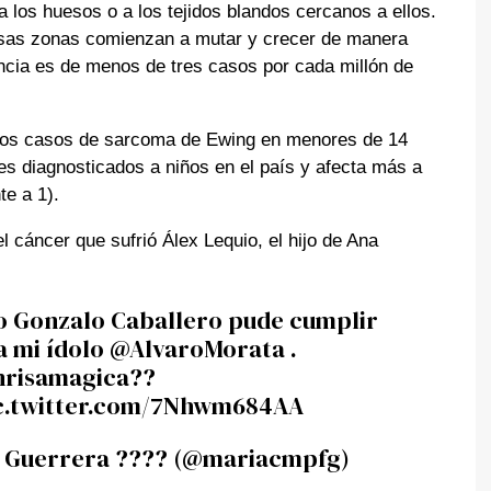
a los huesos o a los tejidos blandos cercanos a ellos.
esas zonas comienzan a mutar y crecer de manera
ncia es de menos de tres casos por cada millón de
os casos de sarcoma de Ewing en menores de 14
s diagnosticados a niños en el país y afecta más a
te a 1).
 cáncer que sufrió Álex Lequio, el hijo de Ana
go Gonzalo Caballero pude cumplir
a mi ídolo
@AlvaroMorata
.
nrisamagica
??
c.twitter.com/7Nhwm684AA
a Guerrera ???? (@mariacmpfg)