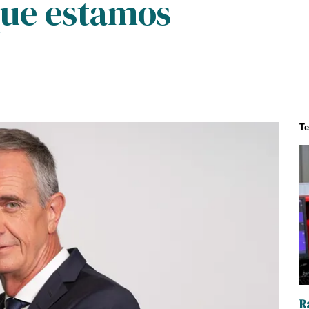
que estamos
T
R