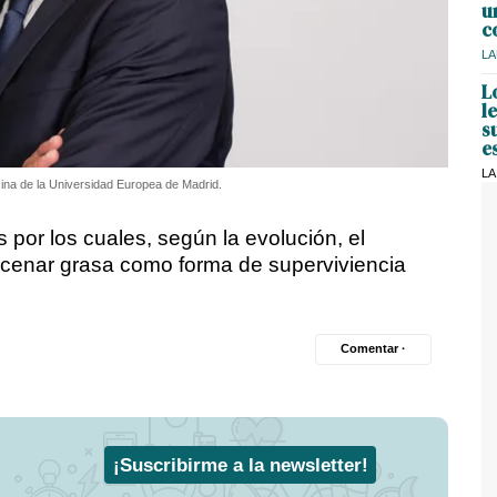
u
c
LA
L
l
s
e
LA
cina de la Universidad Europea de Madrid.
s por los cuales, según la evolución, el
enar grasa como forma de superviviencia
Comentar ·
¡Suscribirme a la newsletter!