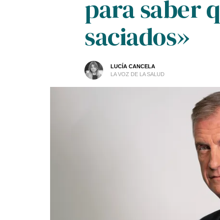
para saber 
saciados»
LUCÍA CANCELA
LA VOZ DE LA SALUD