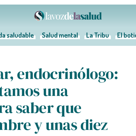
da saludable
Salud mental
La Tribu
El bot
r, endocrinólogo:
itamos una
a saber que
bre y unas diez