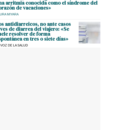
na arritmia conocida como el síndrome del
orazón de vacaciones»
URA MIYARA
os antidiarreicos, no ante casos
eves de diarrea del viajero: «Se
uele resolver de forma
spontánea en tres o siete días»
 VOZ DE LA SALUD