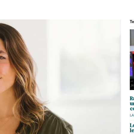
T
R
u
c
LA
L
l