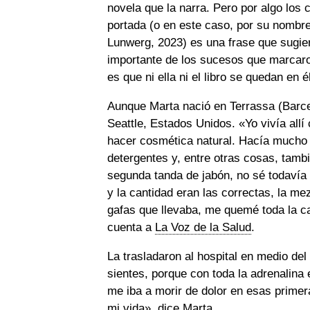
novela que la narra. Pero por algo los 
portada (o en este caso, por su nombr
Lunwerg, 2023) es una frase que sugiere
importante de los sucesos que marcaron 
es que ni ella ni el libro se quedan en 
Aunque Marta nació en Terrassa (Barcel
Seattle, Estados Unidos. «Yo vivía all
hacer cosmética natural. Hacía mucho 
detergentes y, entre otras cosas, tamb
segunda tanda de jabón, no sé todavía 
y la cantidad eran las correctas, la me
gafas que llevaba, me quemé toda la c
cuenta a
La Voz de la Salud
.
La trasladaron al hospital en medio del
sientes, porque con toda la adrenalina
me iba a morir de dolor en esas prime
mi vida», dice Marta.