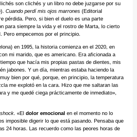
clichés son clichés y un libro no debe juzgarse por su
e).
Cuando perdí mis ojos marrones
(Editorial
 pérdida. Pero, si bien el duelo es una parte
para siempre la vida y el rostro de Marta, lo cierto
él. Pero empecemos por el principio.
ona) en 1995, la historia comienza en el 2020, en
í con mi marido, que es americano. Era aficionada a
tiempo que hacía mis propias pastas de dientes, mis
ién jabones. Y un día, mientras estaba haciendo la
muy bien por qué, porque, en principio, la temperatura
zcla me explotó en la cara. Hizo que me saltaran las
ara y me quedé ciega prácticamente de inmediato»,
shock
. «El
dolor emocional
en el momento no lo
 es imposible digerir lo que está pasando. Pensaba que
ras 24 horas. Las recuerdo como las peores horas de