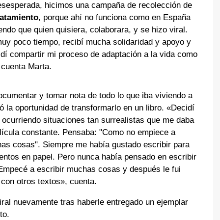
desesperada, hicimos una campaña de recolección de
ratamiento
, porque ahí no funciona como en España
ndo que quien quisiera, colaborara, y se hizo viral.
y poco tiempo, recibí mucha solidaridad y apoyo y
dí compartir mi proceso de adaptación a la vida como
 cuenta Marta.
ocumentar y tomar nota de todo lo que iba viviendo a
gó la oportunidad de transformarlo en un libro. «Decidí
n ocurriendo situaciones tan surrealistas que me daba
elícula constante. Pensaba: "Como no empiece a
has cosas". Siempre me había gustado escribir para
ntos en papel. Pero nunca había pensado en escribir
 Empecé a escribir muchas cosas y después le fui
 con otros textos», cuenta.
viral nuevamente tras haberle entregado un ejemplar
to.