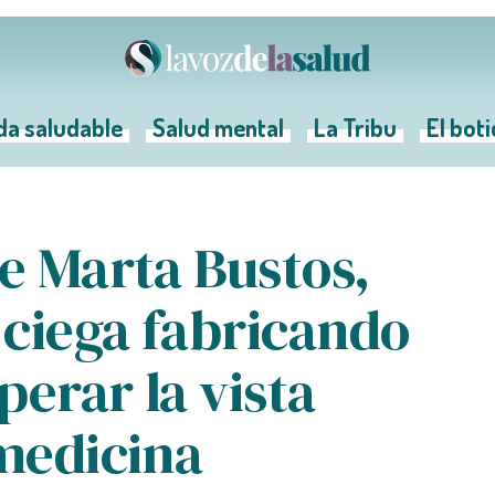
da saludable
Salud mental
La Tribu
El bot
de Marta Bustos,
 ciega fabricando
perar la vista
 medicina