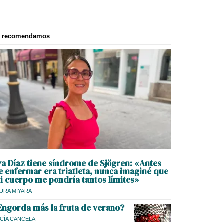
e recomendamos
va Díaz tiene síndrome de Sjögren: «Antes
e enfermar era triatleta, nunca imaginé que
i cuerpo me pondría tantos límites»
URA MIYARA
Engorda más la fruta de verano?
CÍA CANCELA