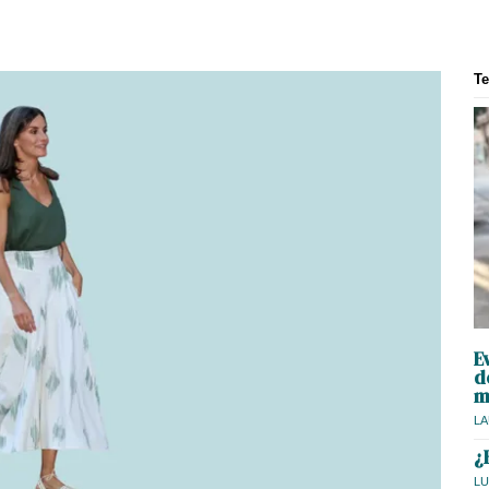
T
E
d
m
LA
¿
LU