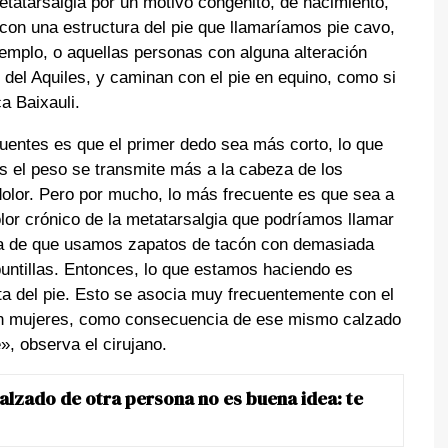
metatarsalgia por un motivo congénito, de nacimiento,
con una estructura del pie que llamaríamos pie cavo,
jemplo, o aquellas personas con alguna alteración
 del Aquiles, y caminan con el pie en equino, como si
a Baixauli.
uentes es que el primer dedo sea más corto, lo que
s el peso se transmite más a la cabeza de los
olor. Pero por mucho, lo más frecuente es que sea a
lor crónico de la metatarsalgia que podríamos llamar
lpa de que usamos zapatos de tacón con demasiada
puntillas. Entonces, lo que estamos haciendo es
nta del pie. Esto se asocia muy frecuentemente con el
n mujeres, como consecuencia de ese mismo calzado
», observa el cirujano.
calzado de otra persona no es buena idea: te