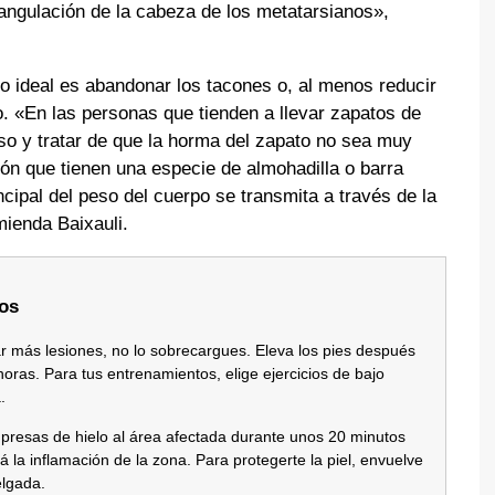
angulación de la cabeza de los metatarsianos»,
 lo ideal es abandonar los tacones o, al menos reducir
o. «En las personas que tienden a llevar zapatos de
uso y tratar de que la horma del zapato no sea muy
n que tienen una especie de almohadilla o barra
ncipal del peso del cuerpo se transmita a través de la
ienda Baixauli.
dos
tar más lesiones, no lo sobrecargues. Eleva los pies después
oras. Para tus entrenamientos, elige ejercicios de bajo
.
mpresas de hielo al área afectada durante unos 20 minutos
rá la inflamación de la zona. Para protegerte la piel, envuelve
elgada.