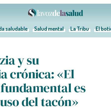
da saludable
Salud mental
La Tribu
El bot
zia y su
a crónica: «El
 fundamental es
 uso del tacón»