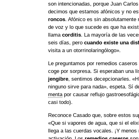
son intencionadas, porque Juan Carlos
decimos que estamos afónicos y no es
roncos
. Afónico es sin absolutamente
de voz y lo que sucede es que ha exist
llama
corditis
. La mayoría de las vece
seis días, pero
cuando existe una dis
visita a un otorrinolaringólogo».
Le preguntamos por remedios caseros pa
coge por sorpresa. Si esperaban una li
jengibre
,
sentimos decepcionarles. «
ninguno sirve para nada», espeta. Sí 
menta
por causar reflujo gastroesofági
casi todo).
Reconoce Casado que, sobre estos supu
«Que si vapores de agua, que si el elix
llega a las cuerdas vocales. ¡Y menos
activación. Los
remedios caseros
son,