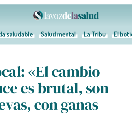
da saludable
Salud mental
La Tribu
El bot
ocal: «El cambio
ce es brutal, son
evas, con ganas