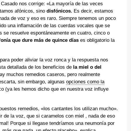
 Casado nos corrige: «La mayoría de las veces
tamos afónicos, sino
disfónicos.
Es decir, estamos
 nada de voz y eso es raro. Siempre tenemos un poco
ido una inflamación de las cuerdas vocales que se
s se resuelve espontáneamente en cuatro, cinco o
fonía que dure más de quince días
es obligatorio la
ra poder aliviar la voz ronca y la respuesta nos
sta detallada de los beneficios de
la miel o del
Hay muchos remedios caseros, pero realmente
descarta, sin embargo, algunas
opciones como la
co (ya les hemos dicho que en nuestra voz influye
estos remedios, «los cantantes los utilizan mucho».
ir de la voz, que si caramelos con miel , nada de eso
 mal! Porque si llegase tendríamos una neumonía por
 más que nada, un efecto placebo», explica