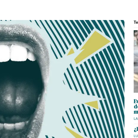
T
E
d
m
LA
¿
LU