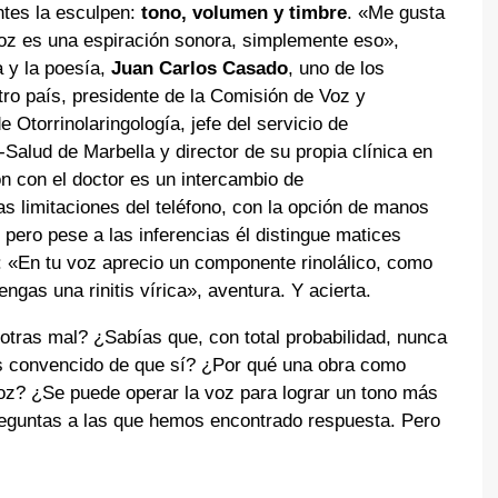
ntes la esculpen:
tono, volumen y timbre
. «Me gusta
voz es una espiración sonora, simplemente eso»,
a y la poesía,
Juan Carlos Casado
, uno de los
ro país, presidente de la Comisión de Voz y
 Otorrinolaringología, jefe del servicio de
-Salud de Marbella y director de su propia clínica en
n con el doctor es un intercambio de
as limitaciones del teléfono, con la opción de manos
, pero pese a las inferencias él distingue matices
: «En tu voz aprecio un componente rinolálico, como
engas una rinitis vírica», aventura. Y acierta.
tras mal? ¿Sabías que, con total probabilidad, nunca
s convencido de que sí? ¿Por qué una obra como
oz? ¿Se puede operar la voz para lograr un tono más
eguntas a las que hemos encontrado respuesta. Pero