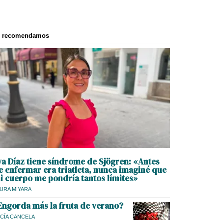
e recomendamos
va Díaz tiene síndrome de Sjögren: «Antes
e enfermar era triatleta, nunca imaginé que
i cuerpo me pondría tantos límites»
URA MIYARA
Engorda más la fruta de verano?
CÍA CANCELA