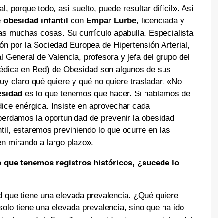
, porque todo, así suelto, puede resultar difícil». Así
e
obesidad infantil
con
Empar Lurbe
, licenciada y
ras muchas cosas. Su currículo apabulla. Especialista
ión por la Sociedad Europea de Hipertensión Arterial,
tal General de Valencia
, profesora y jefa del grupo del
édica en Red) de Obesidad son algunos de sus
y claro qué quiere y qué no quiere trasladar. «No
esidad
es lo que tenemos que hacer. Si hablamos de
ice enérgica. Insiste en aprovechar cada
 perdamos la oportunidad de prevenir la obesidad
ntil, estaremos previniendo lo que ocurre en las
én mirando a largo plazo».
e que tenemos registros históricos, ¿sucede lo
d que tiene una elevada prevalencia. ¿Qué quiere
olo tiene una elevada prevalencia, sino que ha ido