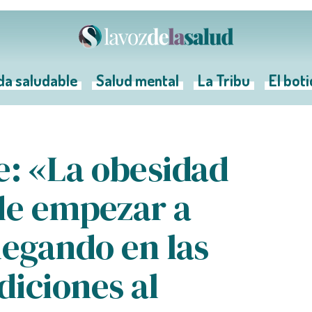
da saludable
Salud mental
La Tribu
El bot
: «La obesidad
de empezar a
legando en las
iciones al