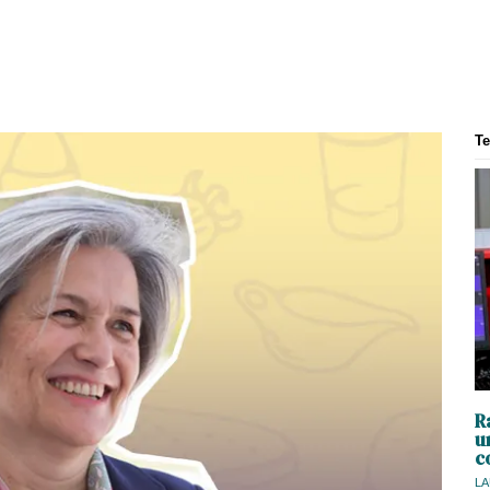
T
R
u
c
LA