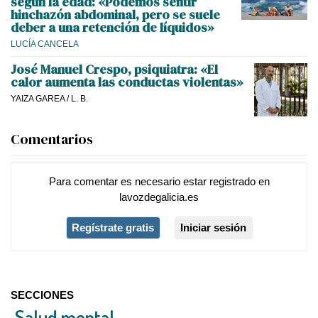
según la edad: «Podemos sentir
hinchazón abdominal, pero se suele
deber a una retención de líquidos»
LUCÍA CANCELA
José Manuel Crespo, psiquiatra: «El
calor aumenta las conductas violentas»
YAIZA GAREA
/
L. B.
Comentarios
Para comentar es necesario
estar registrado
en
lavozdegalicia.es
Regístrate gratis
Iniciar sesión
SECCIONES
Salud mental