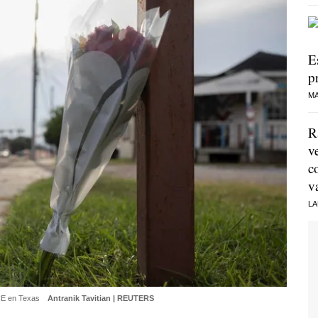
E
p
MA
R
v
c
v
LA
ICE en Texas
Antranik Tavitian | REUTERS