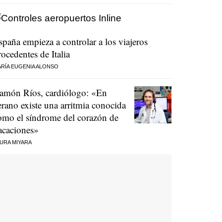
spaña empieza a controlar a los viajeros
rocedentes de Italia
RÍA EUGENIA ALONSO
amón Ríos, cardiólogo: «En
erano existe una arritmia conocida
omo el síndrome del corazón de
acaciones»
URA MIYARA